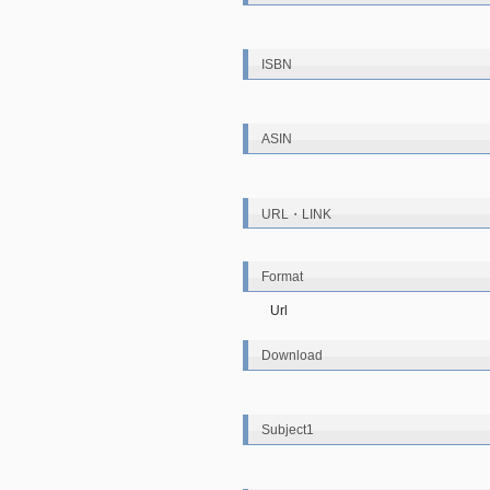
ISBN
ASIN
URL・LINK
Format
Url
Download
Subject1