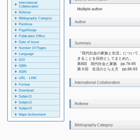
International
Collaboration
Multiple author
Referee
Bibliography Category
Author
PartArea
PageRange
Publication Office
Date of Issue
Summary
Number Of Pages
 「現代社会の家族と生活」について、さまざまな視点から理解する方法について学習で
Language
きることを目的としてまとめた。
DOI
第8回　現代社会と家族　pp.76-85
ISBN
第９回　生活のとらえ方　pp.86-93
ASIN
URL・LINK
International Collaboration
Format
Download
Subject1
Subject2
Referee
Subject3
Major Achivement
Bibliography Category