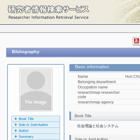
Bibliography
Basic information
Name
Hori Ch
Belonging department
Occupation name
researchmap researcher
code
researchmap agency
Book Title
Book Title
Sole or Joint Author
社会理論と社会システム　
Author
Summary
Sole or Joint Author