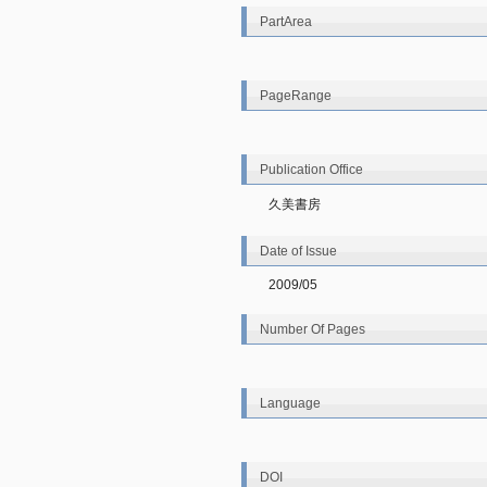
PartArea
PageRange
Publication Office
久美書房
Date of Issue
2009/05
Number Of Pages
Language
DOI