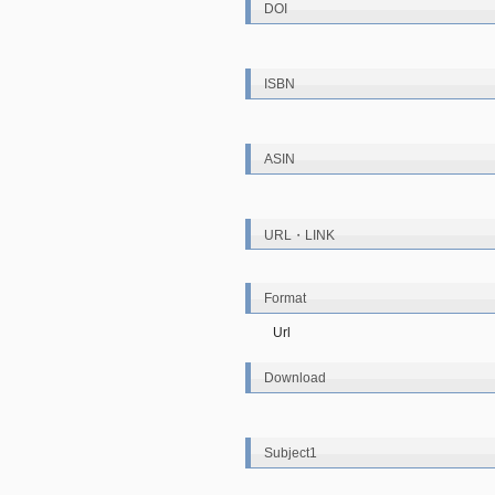
DOI
ISBN
ASIN
URL・LINK
Format
Url
Download
Subject1