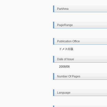
PartArea
PageRange
Publication Office
ドメス出版
Date of Issue
2008/06
Number Of Pages
Language