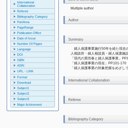
International
Collaboration
Multiple author
Referee
Bibliography Category
Author
PartArea
PageRange
Publication Office
Date of Issue
Summary
Number Of Pages
　婦人保護事業施行50年を経た現在
Language
人相談所・婦人相談員・婦人保護施
DOI
「現代の買売春と婦人保護事業」PP.82
ISBN
「婦人保護事業の現在」PP.101-170
ASIN
「婦人保護事業の対象把握をめざして」PP
URL・LINK
Format
International Collaboration
Download
Subject1
Subject2
Subject3
Referee
Major Achivement
Bibliography Category