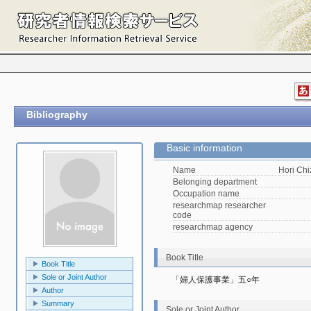
Bibliography
Basic information
Name
Hori Ch
Belonging department
Occupation name
researchmap researcher
code
researchmap agency
Book Title
Book Title
Sole or Joint Author
「婦人保護事業」五○年　
Author
Summary
Sole or Joint Author