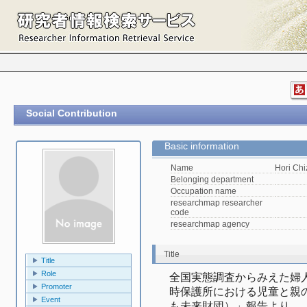
Social Contribution
Basic information
Name
Hori Ch
Belonging department
Occupation name
researchmap researcher
code
researchmap agency
Title
Title
Role
全国実態調査からみえた婦
Promoter
時保護所における児童と親
Event
も未来財団）」報告より