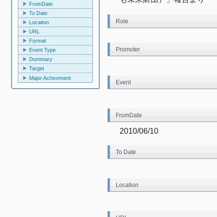
FromDate
To Date
Role
Location
URL
Format
Promoter
Event Type
Dummary
Target
Major Achivement
Event
FromDate
2010/06/10
To Date
Location