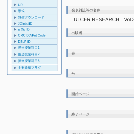
URL
発表雑誌等の名称
形式
無償ダウンロード
ULCER RESEARCH　Vol.38(2
JGlobalID
arXiv ID
出版者
ORCIDのPut Code
DBLP ID
担当授業科目1
巻
担当授業科目2
担当授業科目3
主要業績フラグ
号
開始ページ
終了ページ