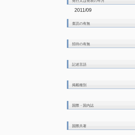
発行又は発表の年月
2011/09
査読の有無
招待の有無
記述言語
掲載種別
国際・国内誌
国際共著