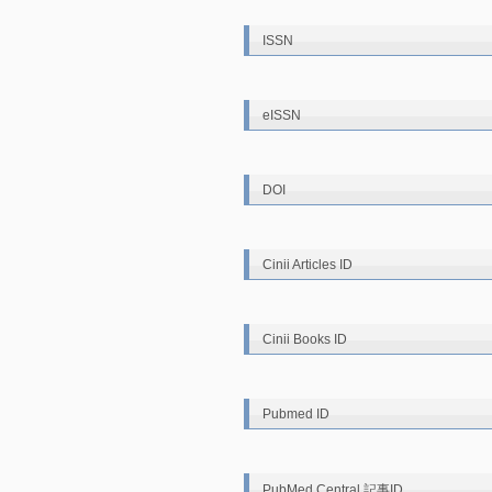
ISSN
eISSN
DOI
Cinii Articles ID
Cinii Books ID
Pubmed ID
PubMed Central 記事ID