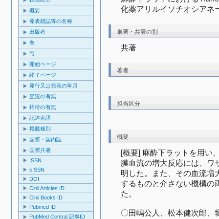
化薬アリルイソチオシアネ
概要
発表雑誌等の名称
単著・共著の別
出版者
巻
共著
号
開始ページ
著者
終了ページ
発行又は発表の年月
査読の有無
担当区分
招待の有無
記述言語
掲載種別
概要
国際・国内誌
国際共著
[概要] 麻酔下ラットを用
ISSN
膜血流の増大反応には、ワサ
eISSN
明した。また、その血流増
DOI
するものと介さない機構の
Cinii Articles ID
た。
Cinii Books ID
Pubmed ID
〇田嶋公人、松本健次郎、
PubMed Central 記事ID