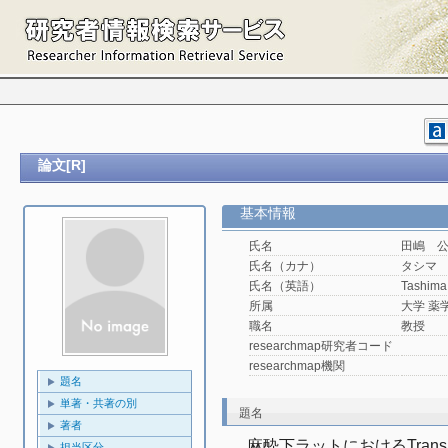
論文[R]
基本情報
氏名
田嶋 
氏名（カナ）
タシマ
氏名（英語）
Tashima 
所属
大学 薬
職名
教授
researchmap研究者コード
researchmap機関
題名
単著・共著の別
題名
著者
麻酔下ラットにおけるTransient 
担当区分