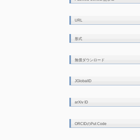
URL
形式
無償ダウンロード
JGlobalID
arXiv ID
ORCIDのPut Code