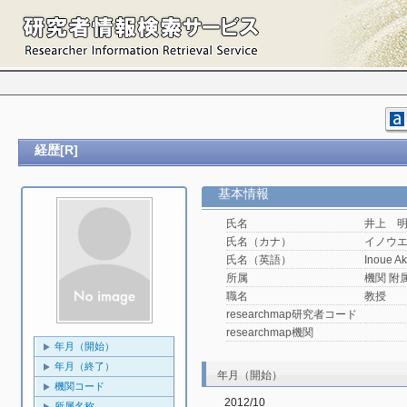
経歴[R]
基本情報
氏名
井上 
氏名（カナ）
イノウ
氏名（英語）
Inoue Ak
所属
機関 附属機
職名
教授
researchmap研究者コード
researchmap機関
年月（開始）
年月（終了）
年月（開始）
機関コード
2012/10
所属名称