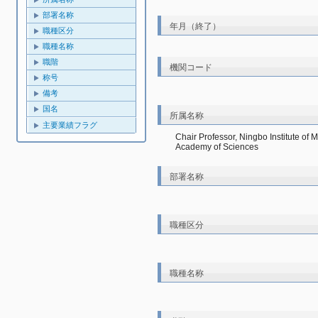
部署名称
年月（終了）
職種区分
職種名称
職階
機関コード
称号
備考
国名
所属名称
主要業績フラグ
Chair Professor, Ningbo Institute of
Academy of Sciences
部署名称
職種区分
職種名称