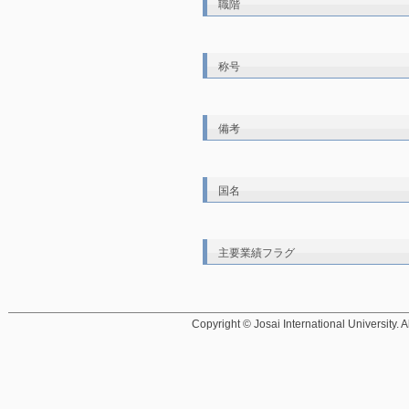
職階
称号
備考
国名
主要業績フラグ