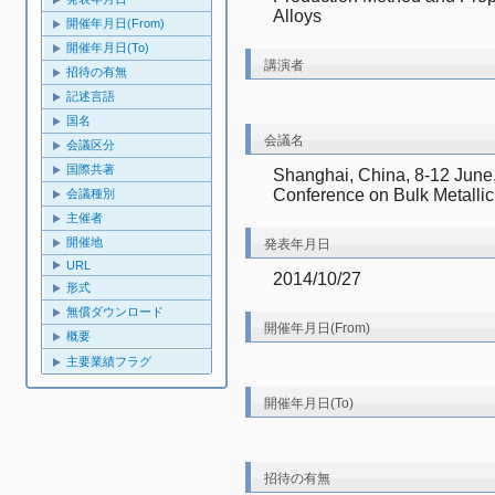
Alloys　
開催年月日(From)
開催年月日(To)
講演者
招待の有無
記述言語
国名
会議名
会議区分
国際共著
Shanghai, China, 8-12 June, 
Conference on Bulk Metalli
会議種別
主催者
開催地
発表年月日
URL
2014/10/27
形式
無償ダウンロード
開催年月日(From)
概要
主要業績フラグ
開催年月日(To)
招待の有無