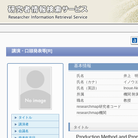
講演・口頭発表等[R]
基本情報
氏名
井上 
氏名（カナ）
イノウ
氏名（英語）
Inoue Ak
所属
機関 附属機
職名
教授
researchmap研究者コード
researchmap機関
タイトル
講演者
タイトル
会議名
Production Method and Prope
発表年月日