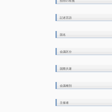
招待の有無
記述言語
国名
会議区分
国際共著
会議種別
主催者