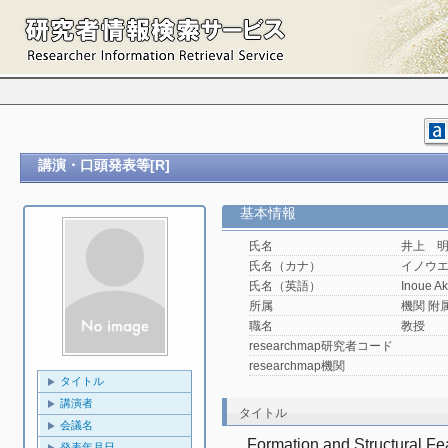
講演・口頭発表等[R]
基本情報
氏名
井上 
氏名（カナ）
イノウ
氏名（英語）
Inoue Ak
所属
機関 附属機
職名
教授
researchmap研究者コード
researchmap機関
タイトル
講演者
タイトル
会議名
Formation and Structural Fe
発表年月日