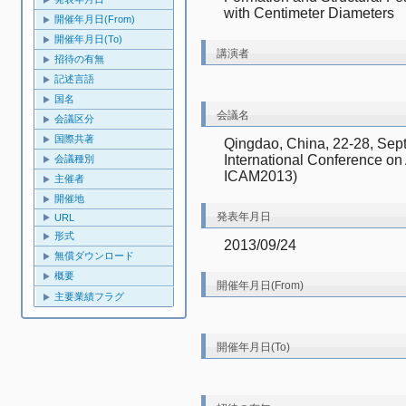
with Centimeter Diameters
開催年月日(From)
開催年月日(To)
講演者
招待の有無
記述言語
国名
会議名
会議区分
国際共著
Qingdao, China, 22-28, Se
International Conference o
会議種別
ICAM2013)
主催者
開催地
発表年月日
URL
形式
2013/09/24
無償ダウンロード
概要
開催年月日(From)
主要業績フラグ
開催年月日(To)