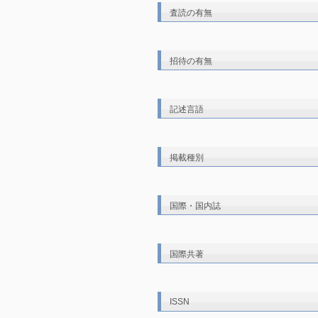
査読の有無
招待の有無
記述言語
掲載種別
国際・国内誌
国際共著
ISSN