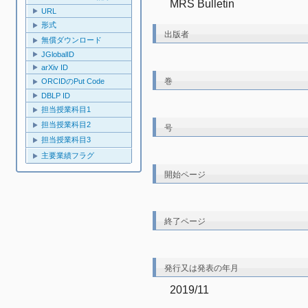
MRS Bulletin
URL
形式
出版者
無償ダウンロード
JGlobalID
arXiv ID
巻
ORCIDのPut Code
DBLP ID
担当授業科目1
担当授業科目2
号
担当授業科目3
主要業績フラグ
開始ページ
終了ページ
発行又は発表の年月
2019/11