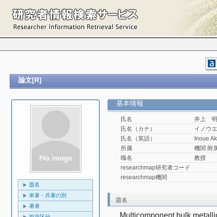
論文[R]
基本情報
氏名
井上 
氏名（カナ）
イノウ
氏名（英語）
Inoue Ak
所属
機関 附属機
職名
教授
researchmap研究者コード
researchmap機関
題名
単著・共著の別
題名
著者
Multicomponent bulk metalli
担当区分