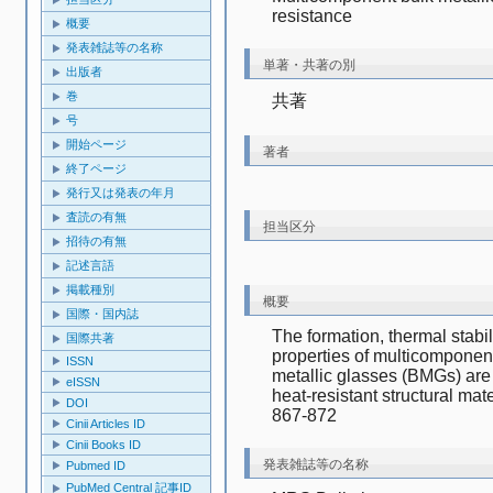
resistance　
概要
発表雑誌等の名称
単著・共著の別
出版者
巻
共著
号
開始ページ
著者
終了ページ
発行又は発表の年月
査読の有無
担当区分
招待の有無
記述言語
掲載種別
概要
国際・国内誌
The formation, thermal stabi
国際共著
properties of multicomponent
ISSN
metallic glasses (BMGs) are 
eISSN
heat-resistant structural mate
DOI
867-872
Cinii Articles ID
Cinii Books ID
発表雑誌等の名称
Pubmed ID
PubMed Central 記事ID