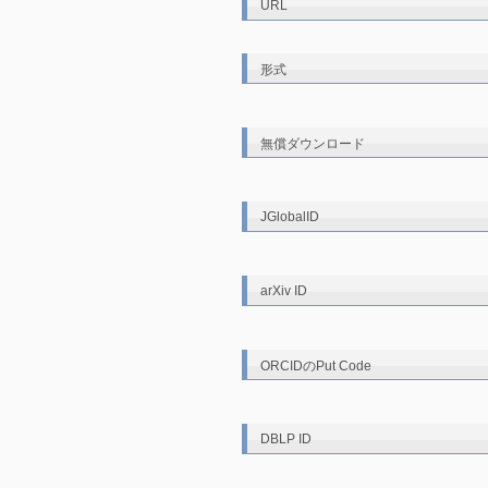
URL
形式
無償ダウンロード
JGlobalID
arXiv ID
ORCIDのPut Code
DBLP ID