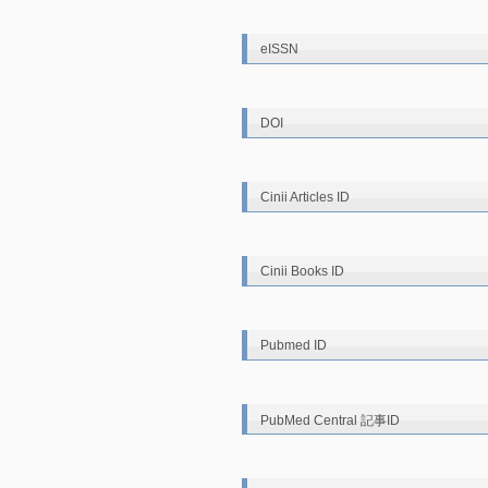
eISSN
DOI
Cinii Articles ID
Cinii Books ID
Pubmed ID
PubMed Central 記事ID