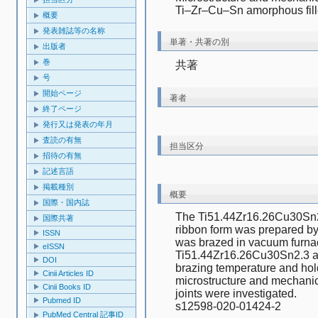
Ti–Zr–Cu–Sn amorphous fill
概要
発表雑誌等の名称
単著・共著の別
出版者
巻
共著
号
開始ページ
著者
終了ページ
発行又は発表の年月
査読の有無
担当区分
招待の有無
記述言語
掲載種別
概要
国際・国内誌
The Ti51.44Zr16.26Cu30Sn2.3
国際共著
ribbon form was prepared by
ISSN
was brazed in vacuum furnac
eISSN
Ti51.44Zr16.26Cu30Sn2.3 amor
DOI
brazing temperature and holdi
Cinii Articles ID
microstructure and mechanic
Cinii Books ID
joints were investigated.
Pubmed ID
s12598-020-01424-2
PubMed Central 記事ID