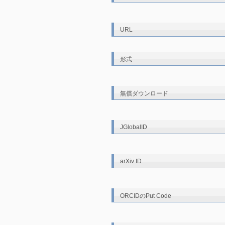
URL
形式
無償ダウンロード
JGlobalID
arXiv ID
ORCIDのPut Code