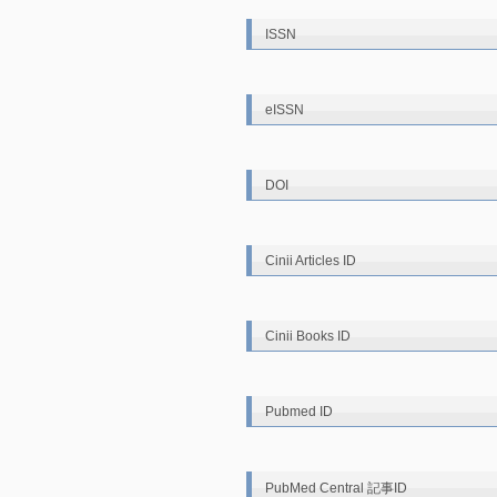
ISSN
eISSN
DOI
Cinii Articles ID
Cinii Books ID
Pubmed ID
PubMed Central 記事ID