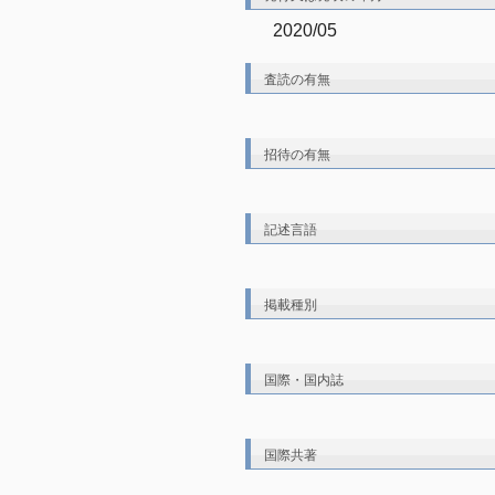
2020/05
査読の有無
招待の有無
記述言語
掲載種別
国際・国内誌
国際共著