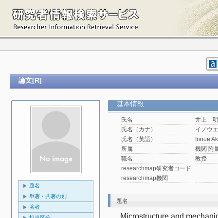
論文[R]
基本情報
氏名
井上 
氏名（カナ）
イノウ
氏名（英語）
Inoue Ak
所属
機関 附属機
職名
教授
researchmap研究者コード
researchmap機関
題名
単著・共著の別
題名
著者
Microstructure and mechanica
担当区分