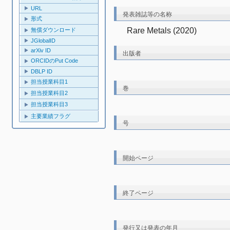
URL
発表雑誌等の名称
形式
Rare Metals (2020)
無償ダウンロード
JGlobalID
arXiv ID
出版者
ORCIDのPut Code
DBLP ID
担当授業科目1
巻
担当授業科目2
担当授業科目3
主要業績フラグ
号
開始ページ
終了ページ
発行又は発表の年月