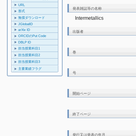
URL
発表雑誌等の名称
形式
Intermetallics
無償ダウンロード
JGlobalID
arXiv ID
出版者
ORCIDのPut Code
DBLP ID
担当授業科目1
巻
担当授業科目2
担当授業科目3
主要業績フラグ
号
開始ページ
終了ページ
発行又は発表の年月