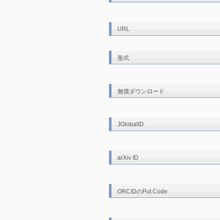
URL
形式
無償ダウンロード
JGlobalID
arXiv ID
ORCIDのPut Code