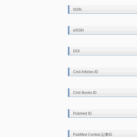
ISSN
eISSN
DOI
Cinii Articles ID
Cinii Books ID
Pubmed ID
PubMed Central 記事ID