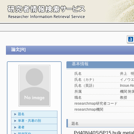
論文[R]
基本情報
氏名
井上 
氏名（カナ）
イノウ
氏名（英語）
Inoue Ak
所属
機関 附属機
職名
教授
researchmap研究者コード
researchmap機関
題名
単著・共著の別
題名
著者
Pd40Ni40Si5P15 bulk metallic
担当区分