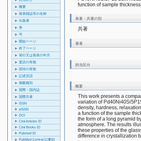
function of sample thickne
概要
発表雑誌等の名称
単著・共著の別
出版者
巻
共著
号
開始ページ
著者
終了ページ
発行又は発表の年月
査読の有無
担当区分
招待の有無
記述言語
掲載種別
概要
国際・国内誌
This work presents a comparat
国際共著
variation of Pd40Ni40Si5P15
ISSN
density, hardness, relaxatio
eISSN
a function of the sample thi
DOI
the form of a long pyramid b
Cinii Articles ID
atmosphere. The results illustr
Cinii Books ID
these properties of the glass
Pubmed ID
difference in crystallization
PubMed Central 記事ID