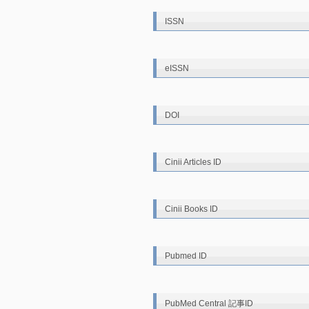
ISSN
eISSN
DOI
Cinii Articles ID
Cinii Books ID
Pubmed ID
PubMed Central 記事ID