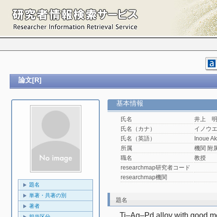
論文[R]
基本情報
氏名
井上 
氏名（カナ）
イノウ
氏名（英語）
Inoue Ak
所属
機関 附属機
職名
教授
researchmap研究者コード
researchmap機関
題名
単著・共著の別
題名
著者
Ti–Ag–Pd alloy with good me
担当区分