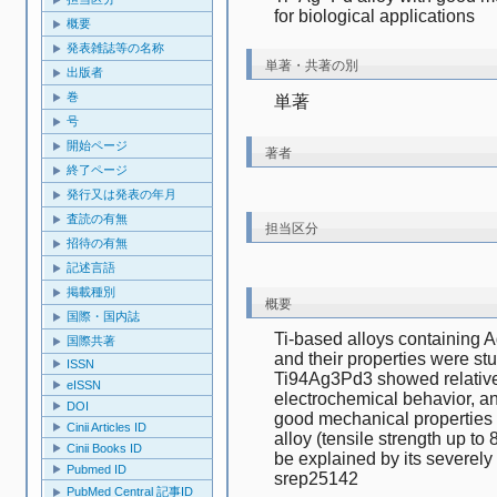
for biological applications　
概要
発表雑誌等の名称
単著・共著の別
出版者
巻
単著
号
開始ページ
著者
終了ページ
発行又は発表の年月
査読の有無
担当区分
招待の有無
記述言語
掲載種別
概要
国際・国内誌
Ti-based alloys containing A
国際共著
and their properties were stud
ISSN
Ti94Ag3Pd3 showed relatively
eISSN
electrochemical behavior, and
DOI
good mechanical properties 
Cinii Articles ID
alloy (tensile strength up t
Cinii Books ID
be explained by its severely 
Pubmed ID
srep25142
PubMed Central 記事ID