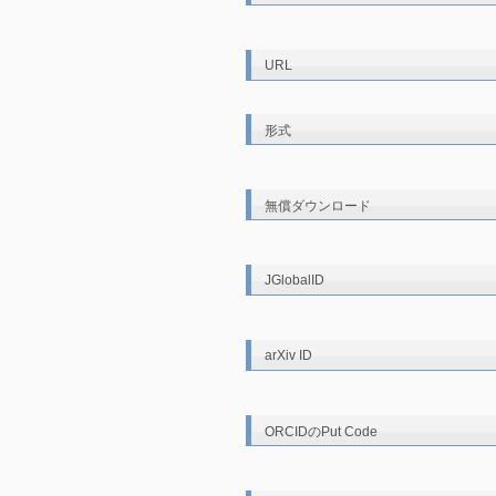
URL
形式
無償ダウンロード
JGlobalID
arXiv ID
ORCIDのPut Code