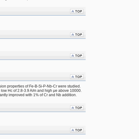
ion properties of Fe-B-Si-P-Nb-Cr were studied.
, low Hc of 2.8-3.9 A/m and high μe above 10000.
cantly improved with 1% of Cr and Nb addition.