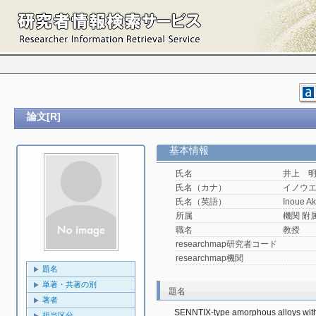
論文[R]
基本情報
氏名
井上 
氏名（カナ）
イノウ
氏名（英語）
Inoue Ak
所属
機関 附属機
職名
教授
researchmap研究者コード
researchmap機関
題名
単著・共著の別
題名
著者
SENNTIX-type amorphous alloys with
担当区分