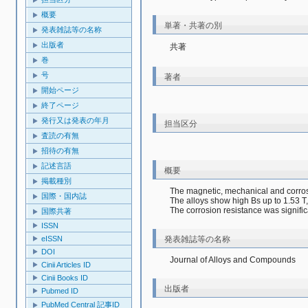
概要
単著・共著の別
発表雑誌等の名称
出版者
共著
巻
号
著者
開始ページ
終了ページ
発行又は発表の年月
担当区分
査読の有無
招待の有無
記述言語
概要
掲載種別
The magnetic, mechanical and corros
国際・国内誌
The alloys show high Bs up to 1.53 T
The corrosion resistance was signifi
国際共著
ISSN
発表雑誌等の名称
eISSN
DOI
Journal of Alloys and Compounds
Cinii Articles ID
Cinii Books ID
出版者
Pubmed ID
PubMed Central 記事ID