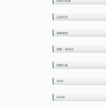
招待の有無
記述言語
掲載種別
国際・国内誌
国際共著
ISSN
eISSN