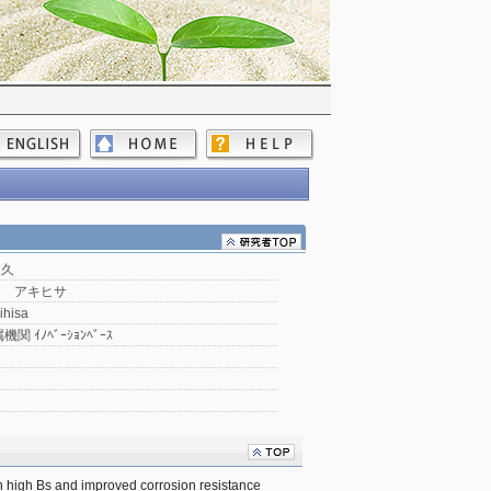
明久
エ アキヒサ
ihisa
関 ｲﾉﾍﾞｰｼｮﾝﾍﾞｰｽ
 high Bs and improved corrosion resistance　