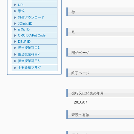
URL
形式
巻
無償ダウンロード
JGlobalID
arXiv ID
号
ORCIDのPut Code
DBLP ID
担当授業科目1
開始ページ
担当授業科目2
担当授業科目3
主要業績フラグ
終了ページ
発行又は発表の年月
2016/07
査読の有無