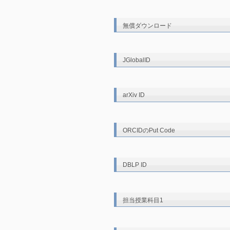
無償ダウンロード
JGlobalID
arXiv ID
ORCIDのPut Code
DBLP ID
担当授業科目1