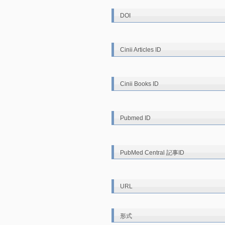
DOI
Cinii Articles ID
Cinii Books ID
Pubmed ID
PubMed Central 記事ID
URL
形式