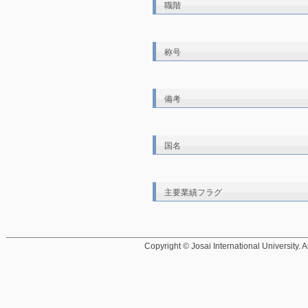
職階
称号
備考
国名
主要業績フラグ