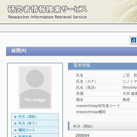
経歴[R]
基本情報
氏名
二宮 
氏名（カナ）
ニノミ
氏名（英語）
Ninomiy
所属
大学 健
職名
教授
researchmap研究者コード
researchmap機関
年月（開始）
年月（終了）
年月（開始）
機関コード
2000/04
所属名称