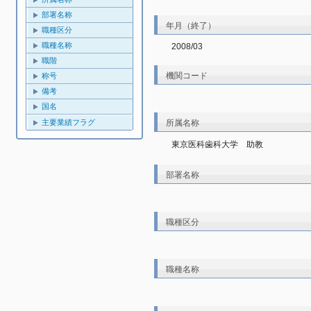
部署名称
年月（終了）
職種区分
職種名称
2008/03
職階
機関コード
称号
備考
国名
所属名称
主要業績フラグ
東京医科歯科大学　助教
部署名称
職種区分
職種名称