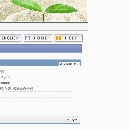
康徳
ヤスノリ
sunori
康科学部 福祉総合学科