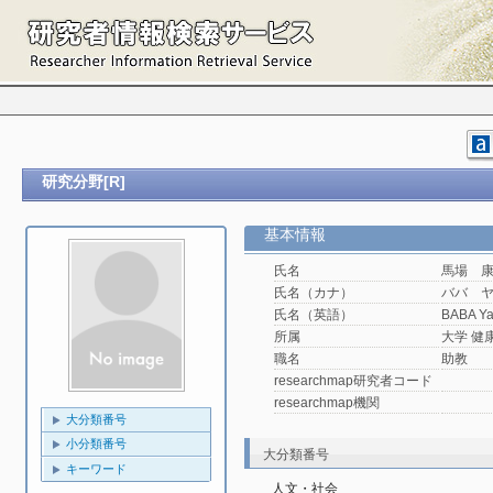
研究分野[R]
基本情報
氏名
馬場 
氏名（カナ）
ババ 
氏名（英語）
BABA Ya
所属
大学 健
職名
助教
researchmap研究者コード
researchmap機関
大分類番号
小分類番号
大分類番号
キーワード
人文・社会