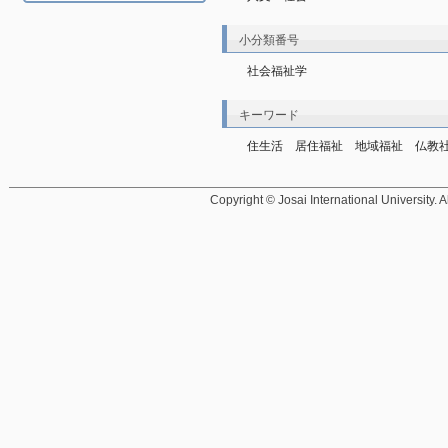
小分類番号
社会福祉学
キーワード
住生活　居住福祉　地域福祉　仏教