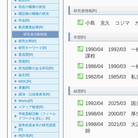
経歴[R]
現在の職務の状況
研究者情報[R]
開設後の職務の状況
学会[R]
小島 克久 コジマ 
教員審査結果[R]
研究者活動情報
学歴[R]
研究分野[R]
研究キーワード[R]
1990/04 1992/
委員歴[R]
課程
受賞[R]
1986/04 1990/0
担当経験のある科目[R]
論文[R]
1982/04 1985/
MISC[R]
著書[R]
経歴[R]
講演・口頭発表等[R]
Works[R]
1992/04 2025/
メディア報道[R]
1998/04 2000/
学術貢献活動（フィール
ドワークを含む）[R]
1998/04 2021/
競争的資金等の研究課題
[R]
師
特許等[R]