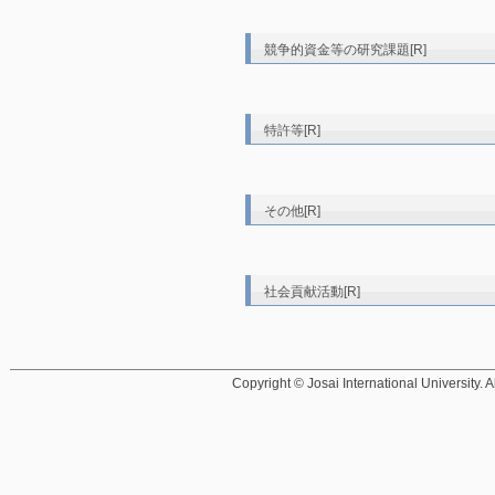
競争的資金等の研究課題[R]
特許等[R]
その他[R]
社会貢献活動[R]