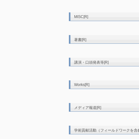
MISC[R]
著書[R]
講演・口頭発表等[R]
Works[R]
メディア報道[R]
学術貢献活動（フィールドワークを含む