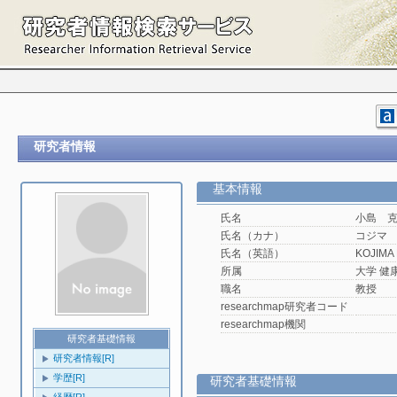
研究者情報
基本情報
氏名
小島 
氏名（カナ）
コジマ
氏名（英語）
KOJIMA 
所属
大学 健
職名
教授
researchmap研究者コード
researchmap機関
研究者基礎情報
研究者情報[R]
学歴[R]
研究者基礎情報