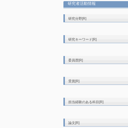
研究者活動情報
研究分野[R]
研究キーワード[R]
委員歴[R]
受賞[R]
担当経験のある科目[R]
論文[R]