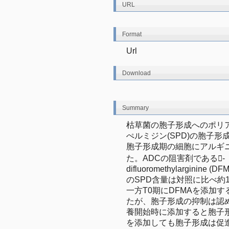
URL
Format
Url
Download
Summary
枯草菌の胞子形成へのポリ
ぺルミジン(SPD)の胞子
胞子形成期の細胞にアルギニ
た。ADCの阻害剤である-
difluoromethylargin
のSPD含量は対照に比べ約
一方T0期にDFMAを添加
たが、胞子形成の抑制は認め
養開始時に添加すると胞子
を添加しても胞子形成は促