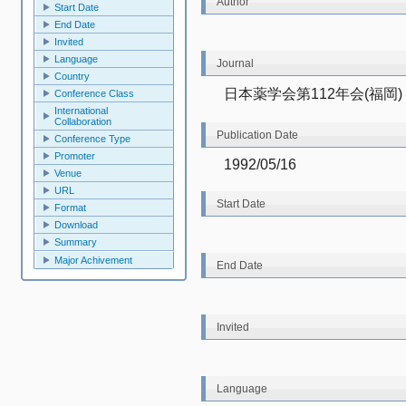
Author
Start Date
End Date
Invited
Language
Journal
Country
日本薬学会第112年会(福岡)
Conference Class
International
Collaboration
Publication Date
Conference Type
Promoter
1992/05/16
Venue
URL
Start Date
Format
Download
Summary
Major Achivement
End Date
Invited
Language