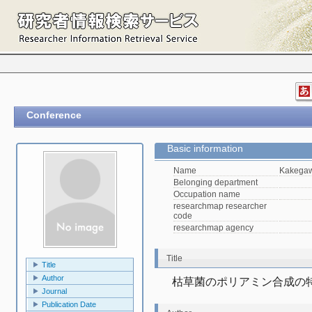
Conference
Basic information
Name
Kakegaw
Belonging department
Occupation name
researchmap researcher
code
researchmap agency
Title
Title
Author
枯草菌のポリアミン合成の
Journal
Publication Date