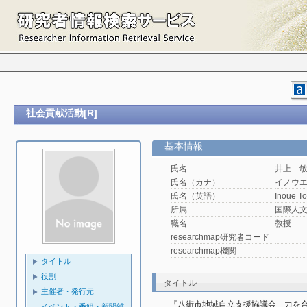
社会貢献活動[R]
基本情報
氏名
井上 
氏名（カナ）
イノウ
氏名（英語）
Inoue To
所属
国際人
職名
教授
researchmap研究者コード
researchmap機関
タイトル
役割
タイトル
主催者・発行元
『八街市地域自立支援協議会　力を合
イベント・番組・新聞雑