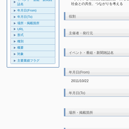
社会との共生、つながりを考える　
誌名
年月日(From)
役割
年月日(To)
場所・掲載箇所
URL
主催者・発行元
形式
種別
概要
イベント・番組・新聞雑誌名
対象
主要業績フラグ
年月日(From)
2011/10/22
年月日(To)
場所・掲載箇所