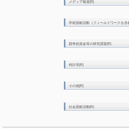
メディア報道[R]
学術貢献活動（フィールドワークを含む
競争的資金等の研究課題[R]
特許等[R]
その他[R]
社会貢献活動[R]