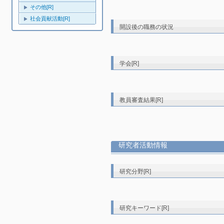
その他[R]
社会貢献活動[R]
開設後の職務の状況
学会[R]
教員審査結果[R]
研究者活動情報
研究分野[R]
研究キーワード[R]