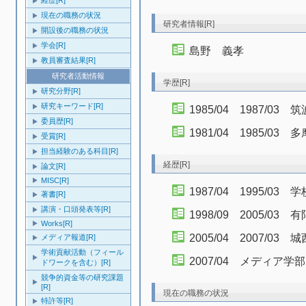
経歴[R]
現在の職務の状況
研究者情報[R]
開設後の職務の状況
学会[R]
島野 義孝
教員審査結果[R]
研究者活動情報
学歴[R]
研究分野[R]
研究キーワード[R]
1985/04 1987/
委員歴[R]
1981/04 1985/
受賞[R]
担当経験のある科目[R]
経歴[R]
論文[R]
MISC[R]
1987/04 1995/
著書[R]
講演・口頭発表等[R]
1998/09 2005/0
Works[R]
2005/04 2007/
メディア報道[R]
学術貢献活動（フィール
2007/04 メディア学
ドワークを含む）[R]
競争的資金等の研究課題
[R]
現在の職務の状況
特許等[R]