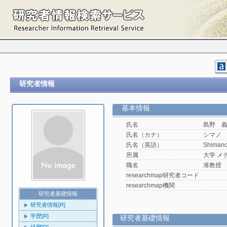
研究者情報
基本情報
氏名
島野 
氏名（カナ）
シマノ
氏名（英語）
Shimano
所属
大学 メ
職名
准教授
researchmap研究者コード
researchmap機関
研究者基礎情報
研究者情報[R]
学歴[R]
研究者基礎情報