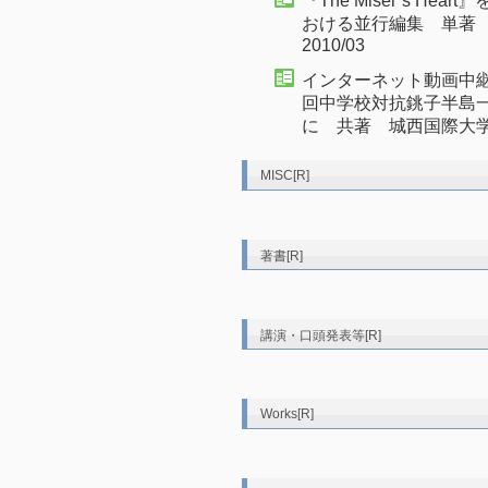
『The Miser’s He
おける並行編集 単著
2010/03
インターネット動画中継
回中学校対抗銚子半島
に 共著 城西国際大学紀
MISC[R]
著書[R]
講演・口頭発表等[R]
Works[R]