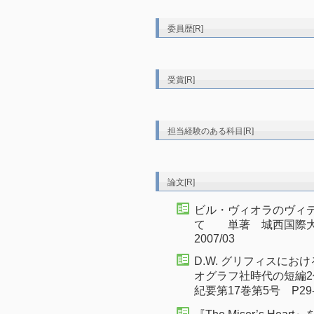
委員歴[R]
受賞[R]
担当経験のある科目[R]
論文[R]
ビル・ヴィオラのヴィ
て 単著 城西国際大学
2007/03
D.W. グリフィスに
オグラフ社時代の短編
紀要第17巻第5号 P29-4