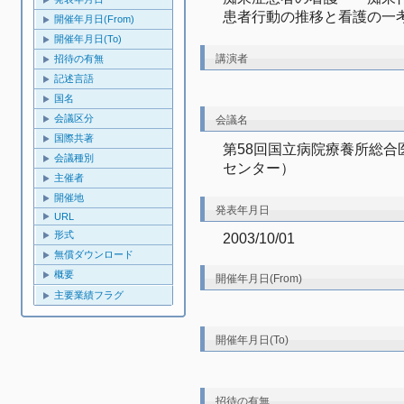
患者行動の推移と看護の一
開催年月日(From)
開催年月日(To)
講演者
招待の有無
記述言語
国名
会議区分
会議名
国際共著
第58回国立病院療養所総
会議種別
センター）
主催者
開催地
発表年月日
URL
形式
2003/10/01
無償ダウンロード
概要
開催年月日(From)
主要業績フラグ
開催年月日(To)
招待の有無