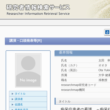
講演・口頭発表等[R]
基本情報
氏名
太田 
氏名（カナ）
オオタ
氏名（英語）
Ota Yuki
所属
大学 健
職名
准教授
researchmap研究者コード
researchmap機関
タイトル
講演者
タイトル
会議名
痴呆症患者の看護　～痴呆行動
発表年月日