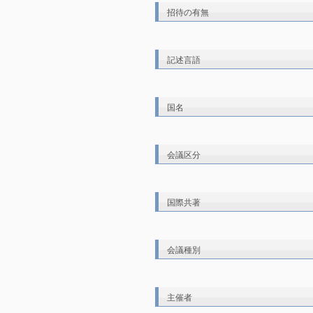
招待の有無
記述言語
国名
会議区分
国際共著
会議種別
主催者