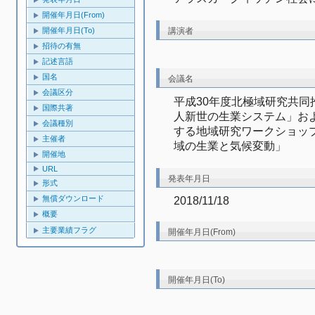
開催年月日(From)
講演者
開催年月日(To)
招待の有無
記述言語
国名
会議名
会議区分
平成30年度北極域研究共
国際共著
人新世の生業システム」お
会議種別
する地域研究ワークショッ
主催者
域の生業と気候変動」
開催地
URL
発表年月日
形式
無償ダウンロード
2018/11/18
概要
主要業績フラグ
開催年月日(From)
開催年月日(To)