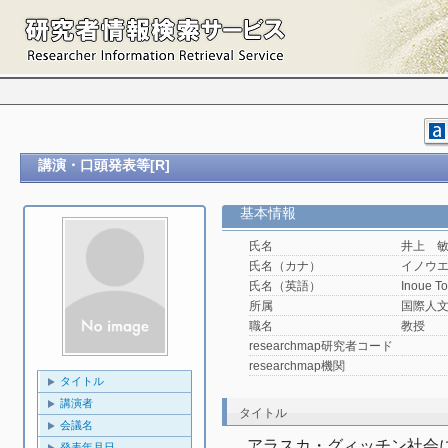
講演・口頭発表等[R]
基本情報
氏名
井上 
氏名（カナ）
イノウ
氏名（英語）
Inoue To
所属
国際人
職名
教授
researchmap研究者コード
researchmap機関
タイトル
講演者
タイトル
会議名
アラスカ・グィッチン社会
発表年月日