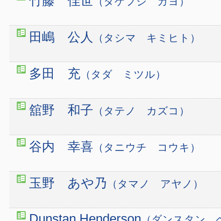
竹藤 佳世
（タケフジ カヨ）
田嶋 公人
（タシマ キミヒト）
多田 充
（タダ ミツル）
舘野 和子
（タテノ カズコ）
谷内 幸喜
（タニウチ コウキ）
玉野 あや乃
（タマノ アヤノ）
Dunstan Henderson
（ダンスタン 