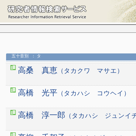
五十音別
： タ
高桑 真恵
（タカクワ マサエ）
高橋 光平
（タカハシ コウヘイ）
高橋 淳一郎
（タカハシ ジュンイ